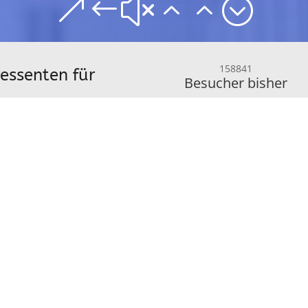
&#x22;
158841
ressenten für
Besucher bisher
 kontaktieren Sie
reten Angebot!
Marktpl
Diese Domain ist a
Verkauf gelistet. 