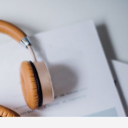
uns!
tändig aus,